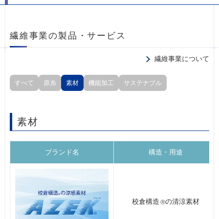
繊維事業の製品・サービス
繊維事業について
すべて
原糸
素材
機能加工
サステナブル
素材
ブランド名
構造・用途
校倉構造
の清涼素材
Ⓡ